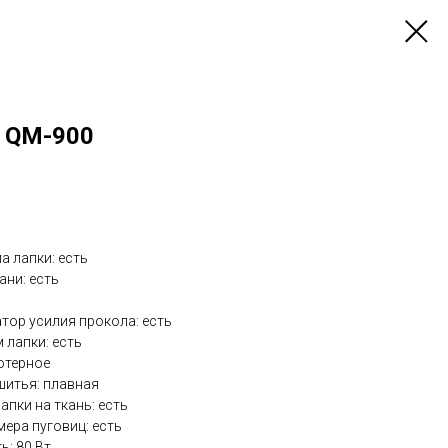
ic QM-900
а лапки: есть
ани: есть
тор усилия прокола: есть
 лапки: есть
ьютерное
шитья: плавная
апки на ткань: есть
мера пуговиц: есть
ь: 80 Вт