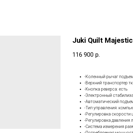
Juki Quilt Majest
116 900
р.
-Коленный рычаг подъем
-Верхний транспортер тк
-Кнопка реверса: есть
-Электронный стабилиза
-Автоматический подъем
-Тип управления: комп
-Регулировка скорости 
-Регулировка давления л
-Система измерения раз
-Потребляемая мощност