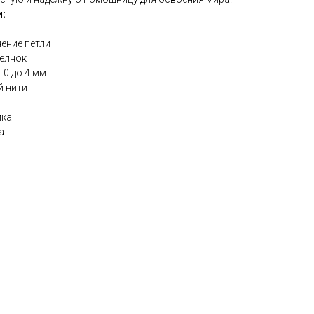
и:
ение петли
челнок
 0 до 4 мм
й нити
пка
а