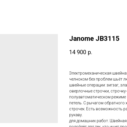
Janome JB3115
14 900
р.
Электромеханическая швейн
челноком без проблем шьёт л
швейные операции: зигзаг, эл
оверлочные строчки, строчку-
полуавтоматическом режиме в
петель. С рычагом обратного х
строчек. Есть возможность р
рукаву.
для домашних работ. Швейная 
подойдёт для тех, кто ищет п