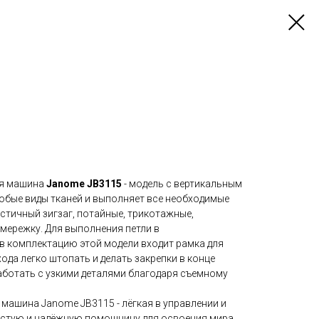
ая машина
Janome JB3115
- модель с вертикальным
юбые виды тканей и выполняет все необходимые
астичный зигзаг, потайные, трикотажные,
мережку. Для выполнения петли в
 комплектацию этой модели входит рамка для
ода легко штопать и делать закрепки в конце
аботать с узкими деталями благодаря съемному
машина Janome JB3115 - лёгкая в управлении и
ростую и надёжную помощницу для освоения мира.