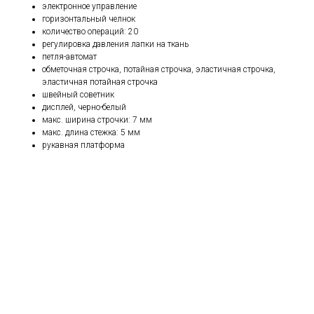
электронное управление
горизонтальный челнок
количество операций: 20
регулировка давления лапки на ткань
петля-автомат
обметочная строчка, потайная строчка, эластичная строчка,
эластичная потайная строчка
швейный советник
дисплей, черно-белый
макс. ширина строчки: 7 мм
макс. длина стежка: 5 мм
рукавная платформа