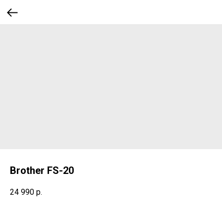
Brother FS-20
24 990
р.